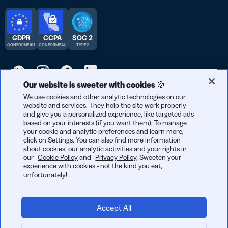
GDPR
CCPA
SOC 2
CONFORME AU
CONFORME AU
TYPE 2
Our website is sweeter with cookies 🍪
© 2025 Bitly | Fait avec soin à New York City, Denver, Berlin, et
We use cookies and other analytic technologies on our
website and services. They help the site work properly
partout dans le monde.
and give you a personalized experience, like targeted ads
based on your interests (if you want them). To manage
your cookie and analytic preferences and learn more,
click on Settings. You can also find more information
about cookies, our analytic activities and your rights in
our
Cookie Policy
and
Privacy Policy
. Sweeten your
experience with cookies - not the kind you eat,
unfortunately!
Accept All