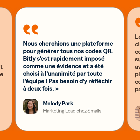
L
Nous cherchions une plateforme
c
pour générer tous nos codes QR.
c
Bitly s’est rapidement imposé
s
comme une évidence et a été
st
a
choisi à l’unanimité par toute
se
pl
l’équipe ! Pas besoin d’y réfléchir
c
à deux fois. »
p
Melody Park
Marketing Lead chez Smalls