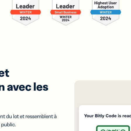
et
n avec les
t du lot et ressemblent à
 public.