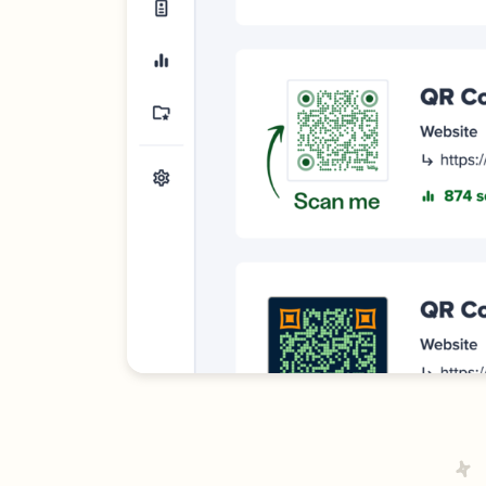
méd
soci
suiv
per
Lie
mob
Lien
par
Car
visi
num
Dév
vos 
avec
cart
visit
num