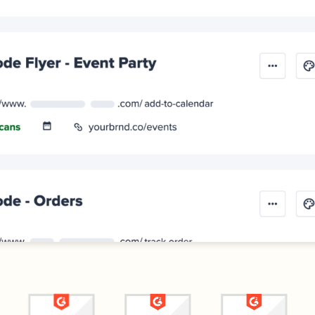
ias
au nom de
aux et
votre marque
ez leurs
formances
ns
Campagnes
iles
UTM
s courts
Suivez vos
 SMS
liens et codes
QR grâce aux
paramètres
UTM
tes de
te
ériques
eloppez
réseaux
 les
es de
e
ériques