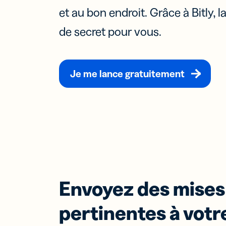
GS1
et au bon endroit. Grâce à Bitly, la
pour
PAR ÉQUI
Vidéos et
emba
webinaires
de secret pour vous.
Gardez un 
Dev
d’avance av
Pag
tendances 
Crée
Marketing
marché et 
page
Je me lance gratuitement
connaissan
dest
Service cli
pratiques
adap
appa
mobi
TROUVER 
que
minu
sans
Centre d’ai
Centre de
CARACTÉR
confiance
Envoyez des mises 
Lien
pertinentes à votre
Soig
liens