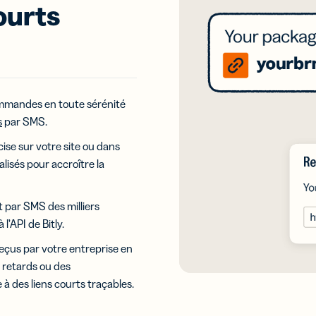
ias
ourts
au nom de
aux et
votre marque
ez leurs
formances
ns
Campagnes
iles
UTM
s courts
Suivez vos
ommandes en toute sérénité
 SMS
liens et codes
s
par SMS.
QR grâce aux
paramètres
cise sur votre site ou dans
UTM
alisés pour accroître la
tes de
te
t par SMS des milliers
ériques
’API de Bitly.
eloppez
réseaux
reçus par votre entreprise en
 les
 retards ou des
es de
e
 des liens courts traçables.
ériques