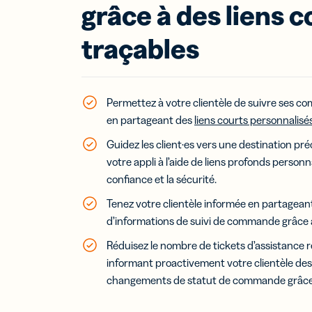
méd
grâce à des liens c
soci
suiv
traçables
per
Lie
mob
Lien
Permettez à votre clientèle de suivre ses c
par
en partageant des
liens courts personnalisé
Guidez les client·es vers une destination pré
votre appli à l’aide de liens profonds personn
confiance et la sécurité.
Car
visi
Tenez votre clientèle informée en partagean
num
d’informations de suivi de commande grâce à l
Dév
vos 
Réduisez le nombre de tickets d’assistance 
avec
informant proactivement votre clientèle des
cart
visit
changements de statut de commande grâce à
num