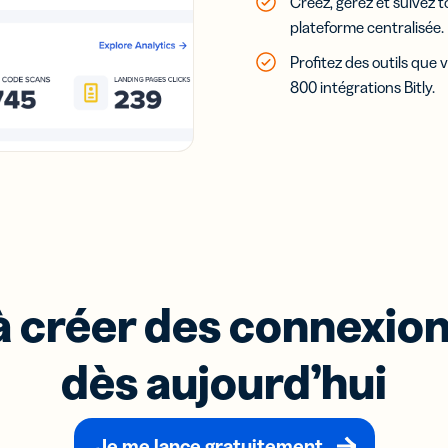
Créez, gérez et suivez 
plateforme centralisée.
Profitez des outils que
800 intégrations Bitly.
créer des connexions 
dès aujourd’hui
Je me lance gratuitement