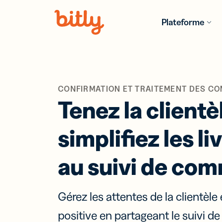
Skip Navigation
Plateforme
PRODUITS
PAR SECT
EN SAVOI
PLUS
CONFIRMATION ET TRAITEMENT DES C
Commerce
Réd
Tenez la clientè
Blog
d’U
Découvrez l
Pers
dernières
part
Hôtellerie-
simplifiez les l
tendances,
suiv
restaurati
conseils et l
liens
meilleures 
Logiciel et
au suivi de co
technologi
Guides et l
Cod
numérique
bar
Assurance
Profitez de
Ajou
Gérez les attentes de la clientèle
ressources
cod
Services
approfondie
Lien
profession
positive en partageant le suiv
conseils d’e
num