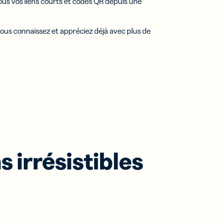
tous vos liens courts et codes QR depuis une
 vous connaissez et appréciez déjà avec plus de
irrésistibles