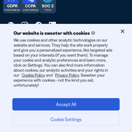
GDPR
CCPA
SOC 2
CONFORME AU
CONFORME AU
TYPE 2
Our website is sweeter with cookies 🍪
© 2025 Bitly | Fait avec soin à New York City, Denver, Berlin, et
We use cookies and other analytic technologies on our
website and services. They help the site work properly
partout dans le monde.
and give you a personalized experience, like targeted ads
based on your interests (if you want them). To manage
your cookie and analytic preferences and learn more,
click on Settings. You can also find more information
about cookies, our analytic activities and your rights in
our
Cookie Policy
and
Privacy Policy
. Sweeten your
experience with cookies - not the kind you eat,
unfortunately!
Accept All
Cookie Settings
Start now: