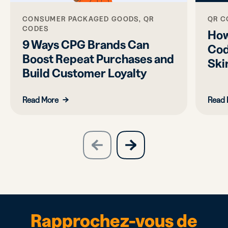
QR C
CONSUMER PACKAGED GOODS, QR
CODES
How
9 Ways CPG Brands Can
Cod
Boost Repeat Purchases and
Ski
Build Customer Loyalty
Read More
Read 
slide
next
previous
slide
Rapprochez-vous de