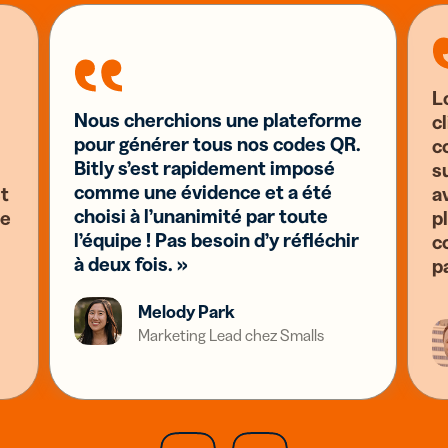
L
Nous cherchions une plateforme
c
pour générer tous nos codes QR.
c
Bitly s’est rapidement imposé
s
comme une évidence et a été
st
a
choisi à l’unanimité par toute
se
pl
l’équipe ! Pas besoin d’y réfléchir
c
à deux fois. »
p
Melody Park
Marketing Lead chez Smalls