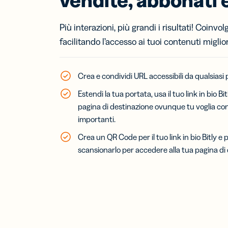
tracc
i co
per i
Più interazioni, più grandi i risultati! Coinvol
net
facilitando l’accesso ai tuoi contenuti migliori
Link
Link
Crea e condividi URL accessibili da qualsiasi p
per i
mes
Estendi la tua portata, usa il tuo link in bio Bi
SM
pagina di destinazione ovunque tu voglia cond
importanti.
Crea un QR Code per il tuo link in bio Bitly e p
Bigl
visit
scansionarlo per accedere alla tua pagina di
Espa
netw
bigli
visit