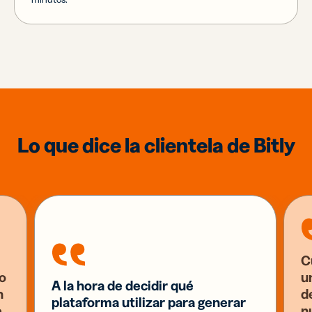
Lo que dice la clientela de Bitly
C
o
u
A la hora de decidir qué
n
d
plataforma utilizar para generar
e
n