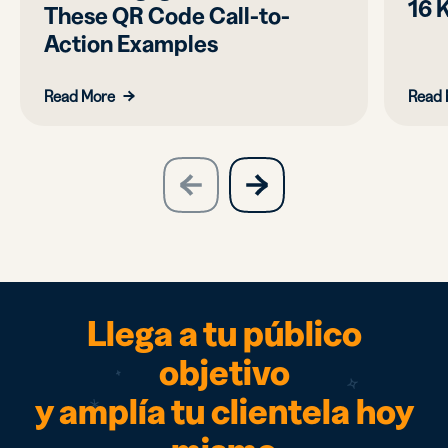
16 
These QR Code Call-to-
Action Examples
Read More
Read 
slide
next
previous
slide
Llega a tu público
objetivo
y amplía tu clientela hoy