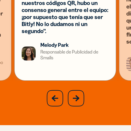
nuestros códigos QR, hubo un
el
consenso general entre el equipo:
er
d
¡por supuesto que tenía que ser
q
Bitly! No lo dudamos ni un
u
segundo”.
n
f
s
Melody Park
Responsable de Publicidad de
Smalls
po
slide
next
previous
slide